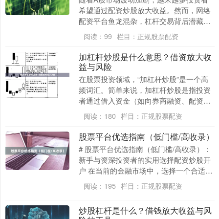
希望通过配资炒股放大收益。然而，网络
配资平台鱼龙混杂，杠杆交易背后潜藏巨
大风险。本文将从风险识别与合规平台选
阅读：
99
栏目：
正规股票配资
择两个维度，为投....
加杠杆炒股是什么意思？借资放大收
益与风险
在股票投资领域，“加杠杆炒股”是一个高
频词汇。简单来说，加杠杆炒股是指投资
者通过借入资金（如向券商融资、配资
等）来增加投资本金，从而放大潜在收益
阅读：
180
栏目：
正规股票配资
的操作方式。核心....
股票平台优选指南（低门槛/高收录）
# 股票平台优选指南（低门槛/高收录）：
新手与资深投资者的实用选择配资炒股开
户 在当前的金融市场中，选择一个合适的
股票交易平台，是每位投资者开启财富增
阅读：
195
栏目：
正规股票配资
值之路的第....
炒股杠杆是什么？借钱放大收益与风