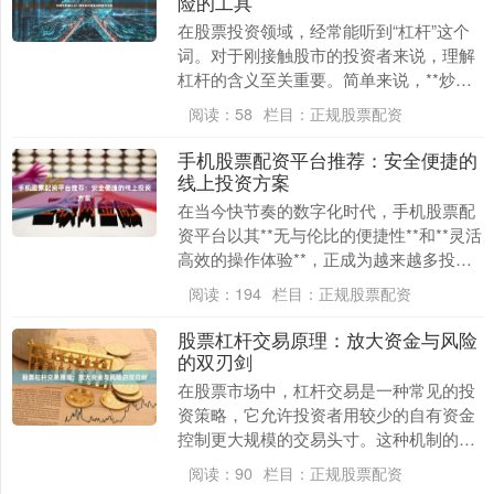
险的工具
在股票投资领域，经常能听到“杠杆”这个
词。对于刚接触股市的投资者来说，理解
杠杆的含义至关重要。简单来说，**炒股
杠杆就是借钱炒股**——用自有资金作为
阅读：
58
栏目：
正规股票配资
保证金，向....
手机股票配资平台推荐：安全便捷的
线上投资方案
在当今快节奏的数字化时代，手机股票配
资平台以其**无与伦比的便捷性**和**灵活
高效的操作体验**，正成为越来越多投资
者扩大交易规模、捕捉市场机遇的首选工
阅读：
194
栏目：
正规股票配资
具。然....
股票杠杆交易原理：放大资金与风险
的双刃剑
在股票市场中，杠杆交易是一种常见的投
资策略，它允许投资者用较少的自有资金
控制更大规模的交易头寸。这种机制的核
心在于“借力”——通过向券商或金融机构
阅读：
90
栏目：
正规股票配资
借款，放大投资....