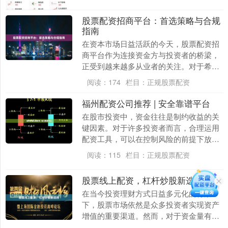
的股票配资平台，....
股票配资招商平台：首选策略与合规
指南
在资本市场日益活跃的今天，股票配资招
商平台作为连接资金方与投资者的桥梁，
正受到越来越多从业者的关注。对于希望
进入这一领域的合作伙伴而言，选择正确
阅读：
174
栏目：
正规股票配资
的平台、制定科学....
福州配资公司推荐 | 安全靠谱平台
在股市投资中，资金往往是制约收益的关
键因素。对于许多投资者而言，合理运用
配资工具，可以在控制风险的前提下放大
收益。然而，面对市场上琳琅满目的配资
阅读：
115
栏目：
正规股票配资
公司，如何选择一....
股票线上配资，杠杆炒股新选择
在当今投资理财方式日益多元化的背景
下，股票市场依然是众多投资者实现资产
增值的重要渠道。然而，对于资金量有限
的普通投资者而言，如何放大收益、把握