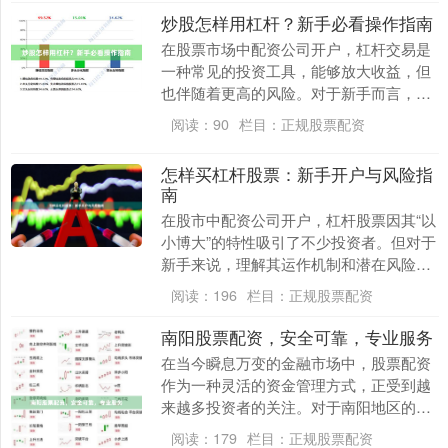
炒股怎样用杠杆？新手必看操作指南
在股票市场中配资公司开户，杠杆交易是
一种常见的投资工具，能够放大收益，但
也伴随着更高的风险。对于新手而言，了
解杠杆的基本原理和操作方法至关重要。
阅读：
90
栏目：
正规股票配资
本文将为您详细解....
怎样买杠杆股票：新手开户与风险指
南
在股市中配资公司开户，杠杆股票因其“以
小博大”的特性吸引了不少投资者。但对于
新手来说，理解其运作机制和潜在风险至
关重要。本文将为你梳理购买杠杆股票的
阅读：
196
栏目：
正规股票配资
完整流程，并....
南阳股票配资，安全可靠，专业服务
在当今瞬息万变的金融市场中，股票配资
作为一种灵活的资金管理方式，正受到越
来越多投资者的关注。对于南阳地区的投
资者而言，选择一家安全可靠、专业服务
阅读：
179
栏目：
正规股票配资