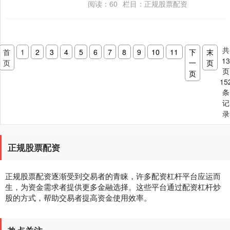
阅读：
60
栏目：
正规股票配资
更多投资机会，始终....
共
首
1
2
3
4
5
6
7
8
9
10
11
下
末
1
页
一
页
页
页
15
条
记
录
正规股票配资
正规股票配资逐渐受到交易者的青睐，许多配资杠杆平台应运而
生，为资金需求者提供更多金融选择。这些平台通过配资杠杆炒
股的方式，帮助交易者提高资金使用效率。