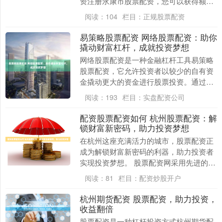
资注册永康市股票配资，您可以获得额外
的资金，从而扩大投资规模，提升收益
阅读：
104
栏目：
正规股票配资
率。 智慧投资之选....
易策略股票配资 网络股票配资：助你
撬动财富杠杆，成就投资梦想
网络股票配资是一种金融杠杆工具易策略
股票配资，它允许投资者以较少的自有资
金撬动更大的资金进行股票投资。通过网
络配资平台，投资者可以获得高达数倍的
阅读：
193
栏目：
实盘配资公司
自有资金杠杆，从....
配资股票配资如何 杭州股票配资：解
锁财富新密码，助力投资梦想
在杭州这座充满活力的城市，股票配资正
成为解锁财富新密码的利器，助力投资者
实现投资梦想。 股票配资网采用先进的风
控系统，严格审核投资者资质，确保资金
阅读：
81
栏目：
配资炒股开户
安全。平台资金....
杭州期货配资 股票配资，助力投资，
收益翻倍
股票配资是一种杠杆投资方式杭州期货配