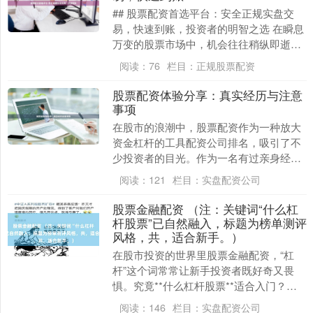
## 股票配资首选平台：安全正规实盘交
易，快速到账，投资者的明智之选 在瞬息
万变的股票市场中，机会往往稍纵即逝。
对于许多投资者而言，在看好行情时能够
阅读：
76
栏目：
正规股票配资
及时扩大资金....
股票配资体验分享：真实经历与注意
事项
在股市的浪潮中，股票配资作为一种放大
资金杠杆的工具配资公司排名，吸引了不
少投资者的目光。作为一名有过亲身经历
的投资者，我想分享我的真实体验，并总
阅读：
121
栏目：
实盘配资公司
结一些关键的注意....
股票金融配资 （注：关键词“什么杠
杆股票”已自然融入，标题为榜单测评
风格，共，适合新手。）
在股市投资的世界里股票金融配资，“杠
杆”这个词常常让新手投资者既好奇又畏
惧。究竟**什么杠杆股票**适合入门？如
何安全地使用杠杆工具？本文将为你揭晓
阅读：
146
栏目：
实盘配资公司