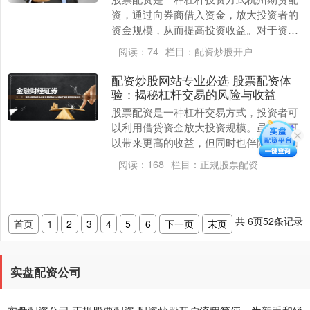
资，通过向券商借入资金，放大投资者的
资金规模，从而提高投资收益。对于资金
有限的投资者来说，股票配资可以提供一
阅读：
74
栏目：
配资炒股开户
个撬动资金杠杆，....
配资炒股网站专业必选 股票配资体
验：揭秘杠杆交易的风险与收益
股票配资是一种杠杆交易方式，投资者可
以利用借贷资金放大投资规模。虽然它可
以带来更高的收益，但同时也伴随着更大
的风险。 这些平台提供各种配资选项，以
阅读：
168
栏目：
正规股票配资
满足不同投资者....
共
6
页
52
条记录
首页
1
2
3
4
5
6
下一页
末页
实盘配资公司