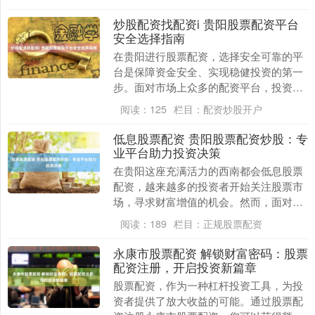
一份专为新手....
炒股配资找配资i 贵阳股票配资平台
安全选择指南
在贵阳进行股票配资，选择安全可靠的平
台是保障资金安全、实现稳健投资的第一
步。面对市场上众多的配资平台，投资者
需谨慎甄别，遵循以下指南，以规避风
阅读：
125
栏目：
配资炒股开户
险，做出明智选择。....
低息股票配资 贵阳股票配资炒股：专
业平台助力投资决策
在贵阳这座充满活力的西南都会低息股票
配资，越来越多的投资者开始关注股票市
场，寻求财富增值的机会。然而，面对瞬
息万变的股市，资金不足或经验欠缺往往
阅读：
189
栏目：
正规股票配资
成为制约投资决策....
永康市股票配资 解锁财富密码：股票
配资注册，开启投资新篇章
股票配资，作为一种杠杆投资工具，为投
资者提供了放大收益的可能。通过股票配