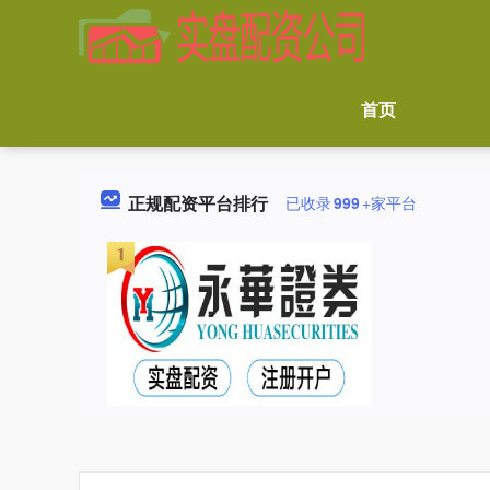
首页
正规配资平台排行
已收录
999
+家平台