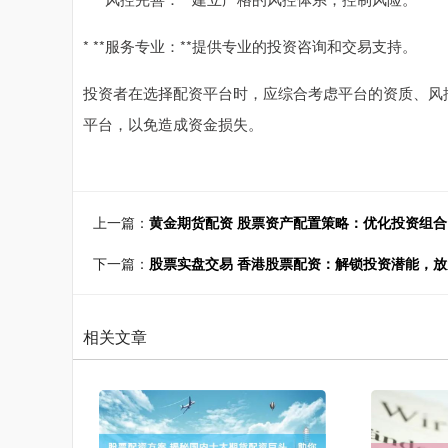
* **服务专业：**提供专业的投资咨询和交易支持。
投资者在选择配资平台时，应综合考虑平台的资质、风
平台，以免造成资金损失。
上一篇：
黄金期货配资 股票资产配置策略：优化投资组
下一篇：
股票实盘交易 香港股票配资：解锁投资潜能，
相关文章