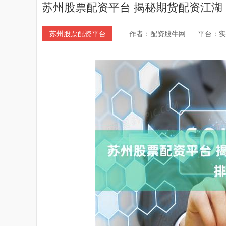
苏州股票配资平台 揭秘期货配资江湖
苏州股票配资平台
作者：配资股牛网
平台：实