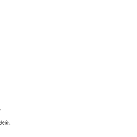
证。
金安全。