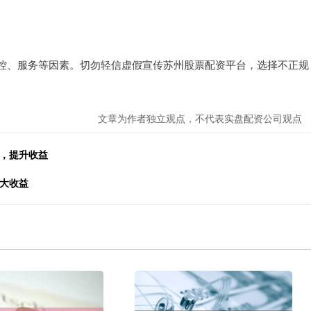
控、服务等因素。切勿轻信虚假宣传苏州股票配资平台，选择不正规
文章为作者独立观点，不代表实盘配资公司观点
合，提升收益
放大收益