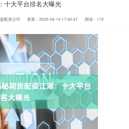
：十大平台排名大曝光
盘配资公司
更新：2025-04-14 17:40:47
阅读：115