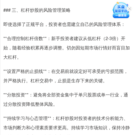
### 三、杠杆炒股的风险管理策略
即使选择了正规平台，投资者也需建立自己的风险管理体系：
**合理控制杠杆倍数**：新手投资者建议从低杠杆（2-3倍）开
始，随着经验积累再逐步调整。切勿因短期市场行情好而盲目加
大杠杆。
**设置严格的止损线**：在交易前就设定好可承受的亏损范围，
并严格执行。杠杆交易中，止损是生存下来的关键。
**分散投资**：避免将全部资金集中于单只股票或单一行业，通
过分散投资降低整体风险。
**持续学习与心态管理**：杠杆炒股对投资者的技术分析能力、
市场判断力和心理素质要求更高。持续学习市场知识，保持冷静