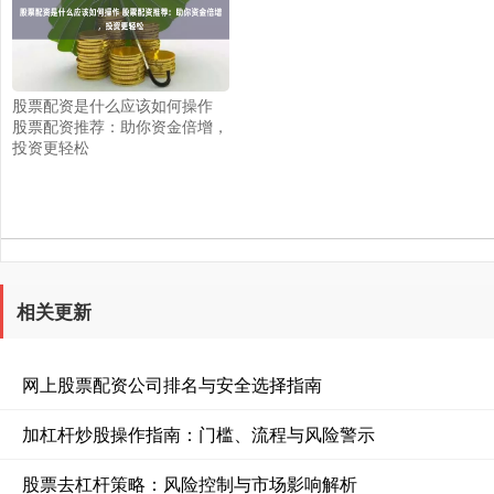
股票配资是什么应该如何操作
股票配资推荐：助你资金倍增，
投资更轻松
相关更新
网上股票配资公司排名与安全选择指南
加杠杆炒股操作指南：门槛、流程与风险警示
股票去杠杆策略：风险控制与市场影响解析