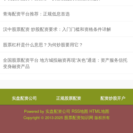
青海配资平台推荐：正规低息首选
汉中股票配资 炒股配资要求：入门门槛和资格条件详解
股票杠杆是什么意思？为何炒股要用它？
全国股票配资平台 地方城投融资再现“灰色”通道：资产服务信托
变身融资产品
实盘配资公司
正规股票配资
配资炒股开户
实盘配资公司
RSS地图
HTML地图
Powered by
股票配资知识网
Copyright
© 2013-2025
版权所有