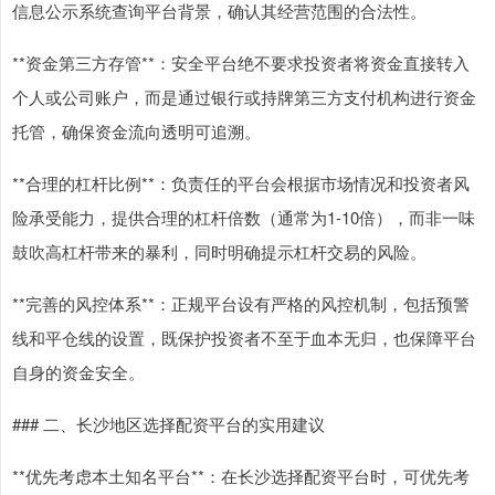
信息公示系统查询平台背景，确认其经营范围的合法性。
**资金第三方存管**：安全平台绝不要求投资者将资金直接转入
个人或公司账户，而是通过银行或持牌第三方支付机构进行资金
托管，确保资金流向透明可追溯。
**合理的杠杆比例**：负责任的平台会根据市场情况和投资者风
险承受能力，提供合理的杠杆倍数（通常为1-10倍），而非一味
鼓吹高杠杆带来的暴利，同时明确提示杠杆交易的风险。
**完善的风控体系**：正规平台设有严格的风控机制，包括预警
线和平仓线的设置，既保护投资者不至于血本无归，也保障平台
自身的资金安全。
### 二、长沙地区选择配资平台的实用建议
**优先考虑本土知名平台**：在长沙选择配资平台时，可优先考