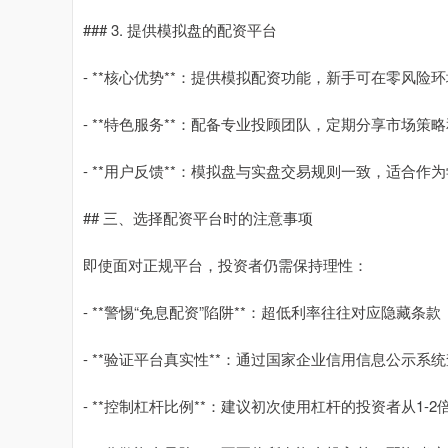
### 3. 提供模拟盘的配资平台
- **核心优势**：提供模拟配资功能，新手可在零风险
- **特色服务**：配备专业投顾团队，定期分享市场策
- **用户反馈**：模拟盘与实盘交易规则一致，适合作
## 三、选择配资平台时的注意事项
即使面对正规平台，投资者仍需保持理性：
- **警惕“免息配资”陷阱**：超低利率往往对应隐藏
- **验证平台真实性**：通过国家企业信用信息公示
- **控制杠杆比例**：建议初次使用杠杆的投资者从1