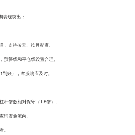
期表现突出：
活选择，支持按天、按月配资。
风险，预警线和平仓线设置合理。
T+1到账），客服响应及时。
，杠杆倍数相对保守（1-5倍）。
可查询资金流向。
资者。