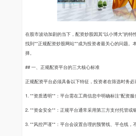
在股市波动加剧的当下，配资炒股因其“以小博大”的
找到**正规配资炒股网站**成为投资者最关心的问题
择。
## 一、正规配资平台的三大核心标准
正规配资平台必须具备以下特征，投资者在筛选时务必
1. **资质透明**：平台需在工商信息中明确标注“配
2. **资金安全**：正规平台通常采用第三方支付托
3. **风控严谨**：平台会设置合理的预警线、平仓