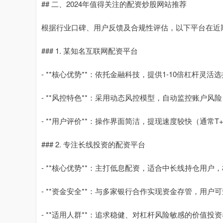
## 二、2024年值得关注的配资炒股网站推荐
根据行业口碑、用户反馈及合规性评估，以下平台在近
### 1. 某知名互联网配资平台
- **核心优势**：依托金融科技，提供1-10倍杠杆灵
- **风控特色**：采用动态风控模型，自动监控账户
- **用户评价**：操作界面简洁，提现速度较快（通常
### 2. 专注长线投资的配资平台
- **核心优势**：主打低息配资，适合中长线持仓用户
- **资金安全**：与多家银行合作实现资金存管，用户
- **适用人群**：追求稳健、对杠杆风险敏感的价值投