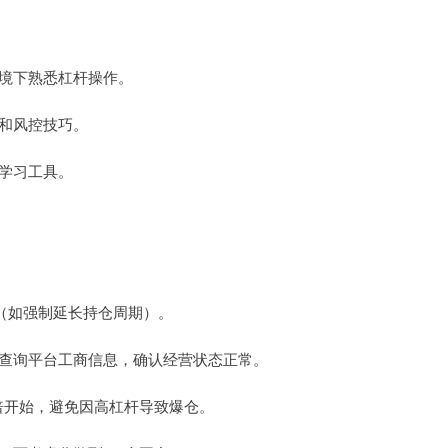
环境下熟悉杠杆操作。
略和风控技巧。
为学习工具。
条款（如强制延长持仓周期）。
系统查询平台工商信息，确认经营状态正常。
-2倍开始，避免因高杠杆导致爆仓。