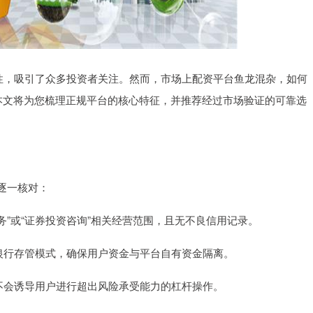
特性，吸引了众多投资者关注。然而，市场上配资平台鱼龙混杂，如何
。本文将为您梳理正规平台的核心特征，并推荐经过市场验证的可靠选
逐一核对：
资服务”或“证券投资咨询”相关经营范围，且无不良信用记录。
管或银行存管模式，确保用户资金与平台自有资金隔离。
线，不会诱导用户进行超出风险承受能力的杠杆操作。