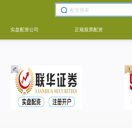
实盘配资公司
正规股票配资