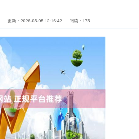
更新：2026-05-05 12:16:42
阅读：175