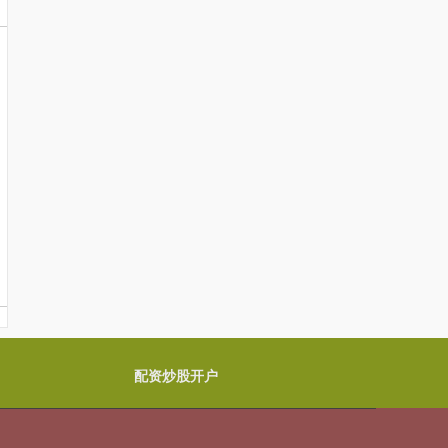
配资炒股开户